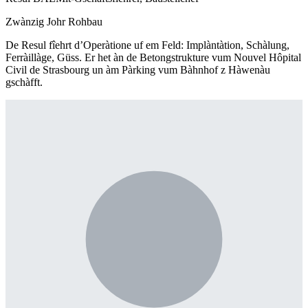
Zwànzig Johr Rohbau
De Resul fîehrt d’Operàtione uf em Feld: Implàntàtion, Schàlung,
Ferràillàge, Güss. Er het àn de Betongstrukture vum Nouvel Hôpital
Civil de Strasbourg un àm Pàrking vum Bàhnhof z Hàwenàu
gschàfft.