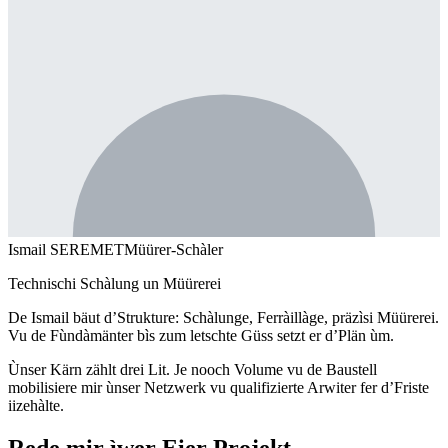
Ismail SEREMET
Müürer-Schàler
Technischi Schàlung un Müürerei
De Ismail bäut d’Strukture: Schàlunge, Ferràillàge, präzìsi Müürerei.
Vu de Fùndàmänter bìs zum letschte Güss setzt er d’Plän ùm.
Ùnser Kärn zählt drei Lit. Je nooch Volume vu de Baustell
mobilisiere mir ùnser Netzwerk vu qualifizierte Arwiter fer d’Friste
iizehàlte.
Rede mir ìwer Eier Projekt