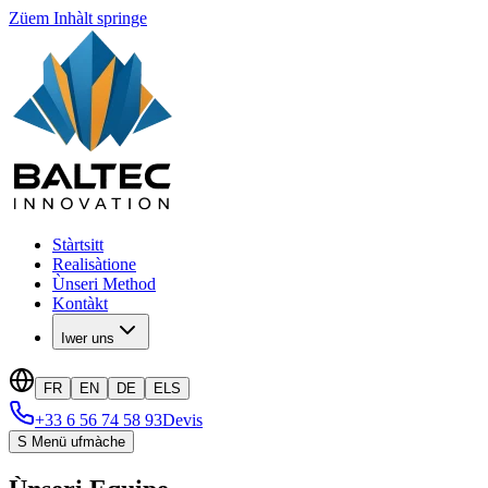
Züem Inhàlt springe
Stàrtsitt
Realisàtione
Ùnseri Method
Kontàkt
Iwer uns
FR
EN
DE
ELS
+33 6 56 74 58 93
Devis
S Menü ufmàche