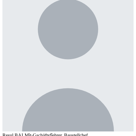
Resul BAL
Mìt-Gschäftsfîehrer, Baustellchef