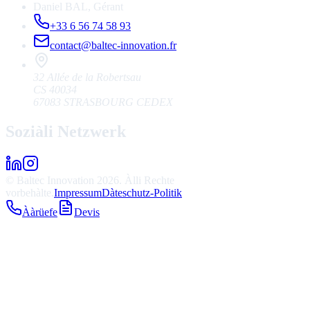
Daniel BAL
,
Gérant
+33 6 56 74 58 93
contact@baltec-innovation.fr
32 Allée de la Robertsau
CS 40034
67083 STRASBOURG CEDEX
Soziàli Netzwerk
© Baltec Innovation 2026. Àlli Rechte
vorbehàlte.
Impressum
Dàteschutz-Politik
Ààrüefe
Devis