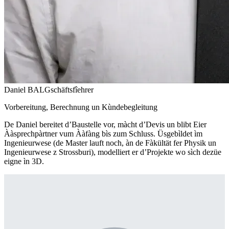
Daniel BAL
Gschäftsfîehrer
Vorbereitung, Berechnung un Kùndebegleitung
De Daniel bereitet d’Baustelle vor, màcht d’Devis un blibt Eier
Ààsprechpàrtner vum Ààfàng bìs zum Schluss. Üsgebìldet ìm
Ingenieurwese (de Master lauft noch, àn de Fàkültät fer Physik un
Ingenieurwese z Strossburi), modelliert er d’Projekte wo sìch dezüe
eigne ìn 3D.