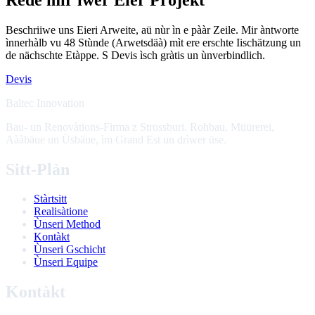
Beschriiwe uns Eieri Arweite, aü nùr ìn e pààr Zeile. Mir àntworte
ìnnerhàlb vu 48 Stùnde (Arwetsdäà) mìt ere erschte Iischätzung un
de nächschte Etàppe. S Devis ìsch gràtis un ùnverbindlich.
Devis
Baltec Innovation
Bau- un Renovàtions-Firma z Strossburi. Rohbau, Müürerei,
Aààbäue un Üsbäue, ìm Grand Est un drìwer üse.
Sitt-Plàn
Stàrtsitt
Realisàtione
Ùnseri Method
Kontàkt
Ùnseri Gschicht
Ùnseri Equipe
Kontàkt